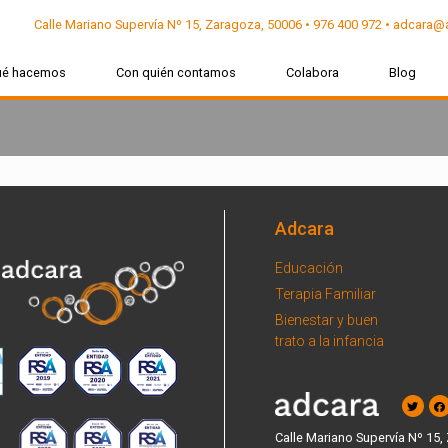
Calle Mariano Supervía Nº 15, Zaragoza, 50006 • 976 400 972 • adcara@
ué hacemos
Con quién contamos
Colabora
Blog
Adcara
Educación
Terapia Familiar
Bienestar y buen
trato a la infancia
Calle Mariano Supervía Nº 15